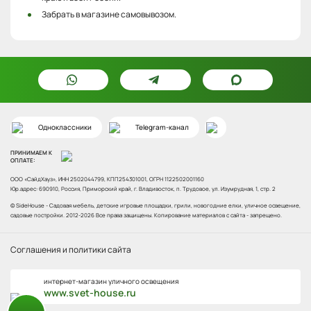
Забрать в магазине самовывозом.
Одноклассники
Telegram-канал
ПРИНИМАЕМ К
ОПЛАТЕ:
ООО «СайдХауз», ИНН 2502044799, КПП254301001, ОГРН 1122502001160
Юр.адрес: 690910, Россия, Приморский край, г. Владивосток, п. Трудовое, ул. Изумрудная, 1, стр. 2
© SideHouse - Садовая мебель, детские игровые площадки, грили, новогодние елки, уличное освещение,
садовые постройки.
2012-2026 Все права защищены. Копирование материалов с сайта - запрещено.
Соглашения и политики сайта
интернет-магазин уличного освещения
www.svet-house.ru