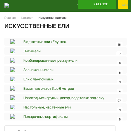
КАТАЛОГ
WhatsApp
Telegram
MAX
Главная
Каталог
Искусственные ели
ИСКУССТВЕННЫЕ ЕЛИ
Бюджетные ели «Ёлушка»
18
Литые ели
17
Комбинированные премиум-ели
6
Заснеженные ели
8
Ели с лампочками
9
Высотные ели от 3 до 6 метров
4
Новогодние игрушки, декор, подставки под ёлку
97
Настольные, настенные ели
9
Подарочные сертификаты
5