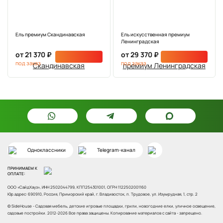
Ель премиум Скандинавская
Ель искусственная премиум
Ленинградская
от 21 370 ₽
от 29 370 ₽
под заказ
под заказ
Одноклассники
Telegram-канал
ПРИНИМАЕМ К
ОПЛАТЕ:
ООО «СайдХауз», ИНН 2502044799, КПП254301001, ОГРН 1122502001160
Юр.адрес: 690910, Россия, Приморский край, г. Владивосток, п. Трудовое, ул. Изумрудная, 1, стр. 2
© SideHouse - Садовая мебель, детские игровые площадки, грили, новогодние елки, уличное освещение,
садовые постройки.
2012-2026 Все права защищены. Копирование материалов с сайта - запрещено.