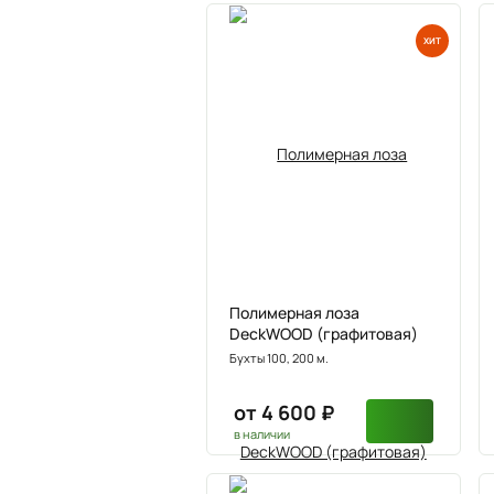
ХИТ
Полимерная лоза
DeckWOOD (графитовая)
Бухты 100, 200 м.
от 4 600 ₽
в наличии