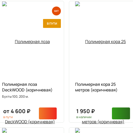
ХИТ
В ПУТИ
Полимерная лоза
Полимерная кора 25
DeckWOOD (коричневая)
метров (коричневая)
Бухты 100, 200 м.
от 4 600 ₽
1 950 ₽
в пути
в наличии