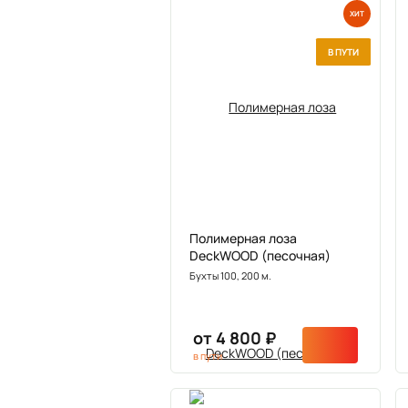
ХИТ
В ПУТИ
Полимерная лоза
DeckWOOD (песочная)
Бухты 100, 200 м.
от 4 800 ₽
в пути