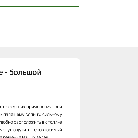
е - большой
от сферы их применения, они
 к палящему солнцу, сильному
удобно расположить в столике
смогут ощутить неповторимый
я решения Ваших задач.