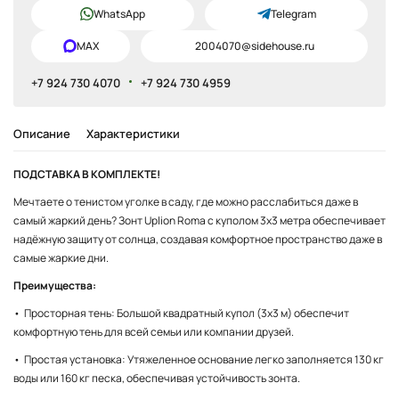
WhatsApp
Telegram
MAX
2004070@sidehouse.ru
+7 924 730 4070
+7 924 730 4959
Описание
Характеристики
ПОДСТАВКА В КОМПЛЕКТЕ!
Мечтаете о тенистом уголке в саду, где можно расслабиться даже в
самый жаркий день? Зонт Uplion Roma с куполом 3х3 метра обеспечивает
надёжную защиту от солнца, создавая комфортное пространство даже в
самые жаркие дни.
Преимущества:
• Просторная тень: Большой квадратный купол (3x3 м) обеспечит
комфортную тень для всей семьи или компании друзей.
• Простая установка: Утяжеленное основание легко заполняется 130 кг
воды или 160 кг песка, обеспечивая устойчивость зонта.