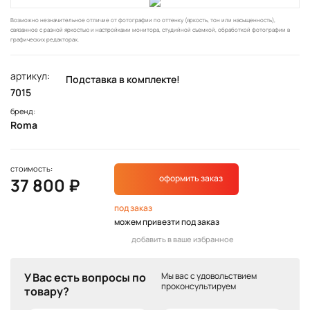
Возможно незначительное отличие от фотографии по оттенку (яркость, тон или насыщенность),
связанное с разной яркостью и настройками монитора, студийной съемкой, обработкой фотографии в
графических редакторах.
артикул:
Подставка в комплекте!
7015
бренд:
Roma
стоимость:
оформить заказ
37 800 ₽
под заказ
можем привезти под заказ
добавить в ваше избранное
У Вас есть вопросы по
Мы вас с удовольствием
проконсультируем
товару?