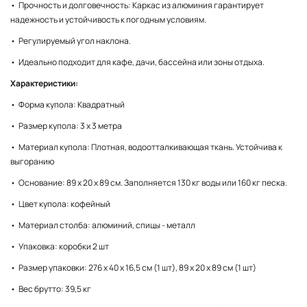
• Прочность и долговечность: Каркас из алюминия гарантирует
надежность и устойчивость к погодным условиям.
• Регулируемый угол наклона.
• Идеально подходит для кафе, дачи, бассейна или зоны отдыха.
Характеристики:
• Форма купола: Квадратный
• Размер купола: 3 x 3 метра
• Материал купола: Плотная, водоотталкивающая ткань. Устойчива к
выгоранию
• Основание: 89 х 20 х 89 см. Заполняется 130 кг воды или 160 кг песка.
• Цвет купола: кофейный
• Материал столба: алюминий, спицы - металл
• Упаковка: коробки 2 шт
• Размер упаковки: 276 х 40 х 16,5 см (1 шт), 89 х 20 х 89 см (1 шт)
• Вес брутто: 39,5 кг