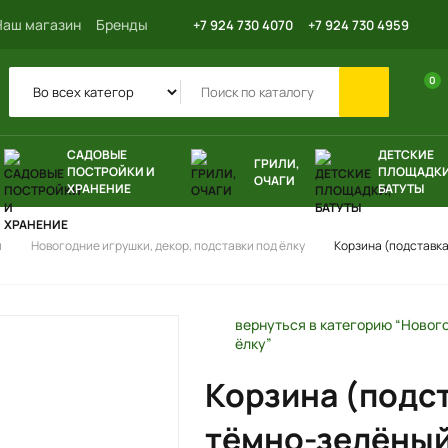
Наш магазин
Бренды
+7 924 730 4070
+7 924 730 4959
0
САДОВЫЕ
ДЕТСКИЕ
ГРИЛИ,
ПОСТРОЙКИ И
ПЛОЩАДКИ
ОЧАГИ
ХРАНЕНИЕ
БАТУТЫ
и
Новогодние игрушки, декор, подставки под ёлку
Корзина (подставк
вернуться в категорию “Нового
ёлку”
Корзина (подст
тёмно-зелёны