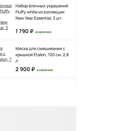
Набор ёлочных украшений
Fluffy white из коллекции
New Year Essential, 3 шт.
1 790 ₽
в наличии
Миска для смешивания с
крышкой Etalon, ?20 см, 2,8
л
2 900 ₽
в наличии
Подсвечник декоративный
Trige из коллекции New Year
Essential, 19 см
2 490 ₽
в наличии
Корзина (подставка) под