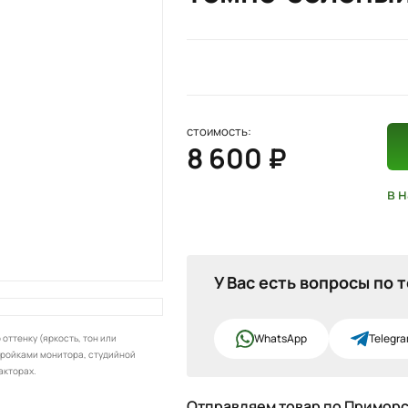
стоимость:
8 600 ₽
в 
У Вас есть вопросы по 
WhatsApp
Telegr
оттенку (яркость, тон или
тройками монитора, студийной
акторах.
Отправляем товар по Примор