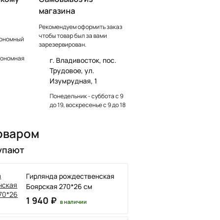
магазина
Рекомендуем оформить заказ
чтобы товар был за вами
тономный
зарезервирован.
тономная
г. Владивосток, пос.
Трудовое, ул.
Изумрудная, 1
Понедельник - суббота с 9
до 19, воскресенье с 9 до 18
оваром
упают
Гирлянда рождественская
Боярская 270*26 см
1 940 ₽
в наличии