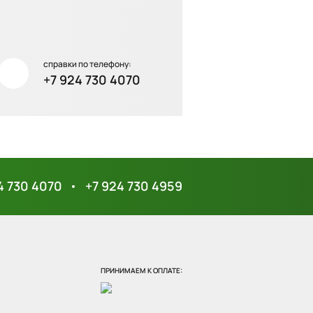
елку "Белая" люкс
4 500 ₽
в наличии
справки по телефону:
Сахарница English Gardens
+7 924 730 4070
1 590 ₽
в наличии
Набор ёлочных украшений
с подсветкой Festive
embroidey из коллекции
New Year Essential, 4 шт.
4 730 4070
+7 924 730 4959
4 490 ₽
в наличии
Набор ёлочных украшений
Winter wonders из
ПРИНИМАЕМ К ОПЛАТЕ:
коллекции New Year
Essential, 4 шт.
2 990 ₽