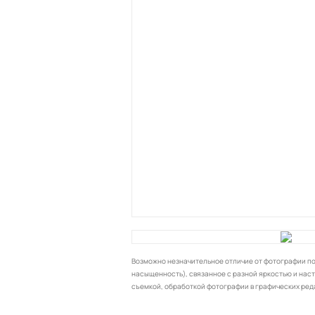
Возможно незначительное отличие от фотографии по 
насыщенность), связанное с разной яркостью и нас
съемкой, обработкой фотографии в графических ред