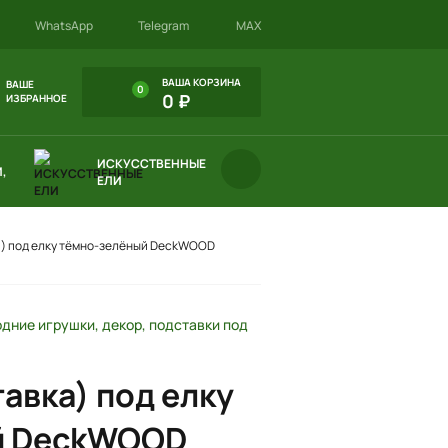
WhatsApp
Telegram
MAX
ВАША КОРЗИНА
ВАШЕ
0
0 ₽
ИЗБРАННОЕ
ИСКУССТВЕННЫЕ
,
ЕЛИ
а) под елку тёмно-зелёный DeckWOOD
дние игрушки, декор, подставки под
авка) под елку
й DeckWOOD