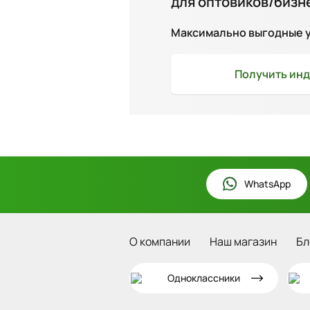
для оптовиков/бизн
Максимально выгодные ус
Получить
инд
WhatsApp
О компании
Наш магазин
Бл
Одноклассники