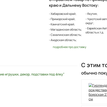
краю и Дальнему Востоку:
- Хабаровский край;
- Якутия;
- Приморский край;
- Чукотский ав
округ;
- Камчатский край;
- Еврейская Ав
- Магаданская область;
область и.т.д.
- Сахалинская область;
- Амурская область;
подробнее про доставку
С этим т
обычно пок
ие игрушки, декор, подставки под ёлку”