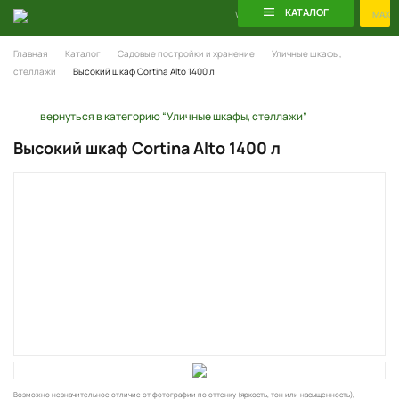
КАТАЛОГ
WhatsApp
Telegram
MAX
Главная
Каталог
Садовые постройки и хранение
Уличные шкафы,
стеллажи
Высокий шкаф Cortina Alto 1400 л
вернуться в категорию “Уличные шкафы, стеллажи”
Высокий шкаф Cortina Alto 1400 л
Возможно незначительное отличие от фотографии по оттенку (яркость, тон или насыщенность),