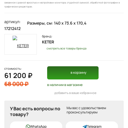
связанное с разной яркостью и настройками монитора, студийной съемкой, обработкой фотографии в
графических редакторах.
артикул:
Размеры, см: 140 х 73.6 х 170,4
17212412
бренд:
KETER
смотреть все товары бренда
стоимость:
в корзину
61 200 ₽
68 000 ₽
в наличии
в магазине
добавить в ваше избранное
У Вас есть вопросы по
Мы вас с удовольствием
проконсультируем
товару?
WhatsApp
Telegram