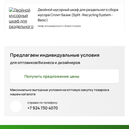
Двойной мусорный шкаф для раздельного сбора
мусора Сплит Базик (Split -Recycling System -
Basic)
Шкаф для раздельного сбора отходов
Предлагаем индивидуальные условия
для оптовиков/бизнеса и дизайнеров
12 600 ₽
в наличии
Получить
предложение цены
Шкаф пластиковый Pro Tall Cabinet
Размеры, см 68 х 39 х 173 см
Максимально выгодные условия на оптовую закупку товаров в
нашем каталоге
22 400 ₽
в наличии
справки по телефону:
+7 924 730 4070
Шкаф пластиковый Linear Multi Purpose
Размеры, см: 68 x 39 x 173 см
12 500 ₽
в наличии