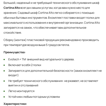
Большой, надежный и не требующий технического обслуживания шкаф
Cortina Alto
всегда к вашим услугам, когда вам нужно место для
хранения. Садовый шкаф Cortina Alto легко собирается с помощью
обычных бытовых инструментов. В комплект поставки входят полки для
максимального использования и внутренней организации. Cortina Alto
запирается на замок, что обеспечивает вам дополнительное
спокойствие.
Сборку (монтаж) пластиковой продукции рекомендовано производить
при температуре воздуха выше 5 градусов тепла.
Преимущества:
Evotech + TM: внешний вид натурального дерева.
Включает в себя 2 полки
Запирается для дополнительной безопасности (замок в комплект не
входит)
Не требует технического обслуживания: не ржавеет, не оставляет
вмятин и отслаиваний
Легко монтируется
Устойчив к любым погодным условиям
Характеристики: