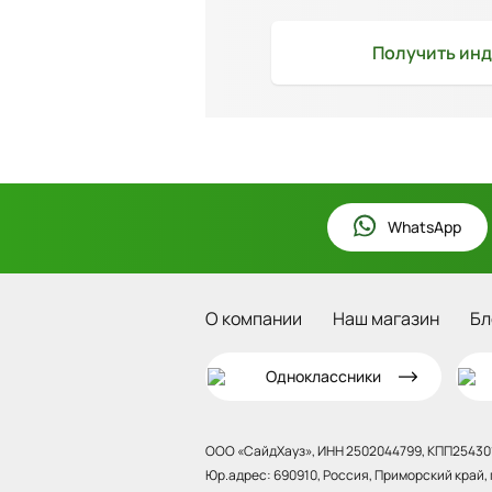
Получить
инд
WhatsApp
О компании
Наш магазин
Бл
Одноклассники
ООО «СайдХауз», ИНН 2502044799, КПП254301
Юр.адрес: 690910, Россия, Приморский край, г.