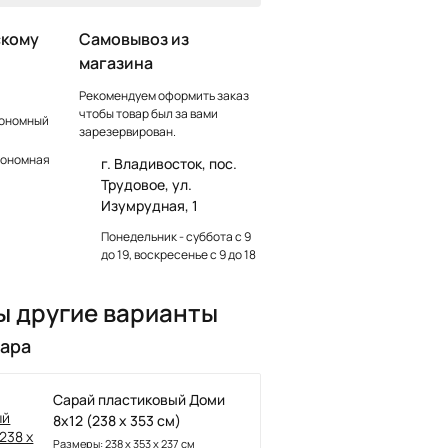
скому
Самовывоз из
магазина
Рекомендуем оформить заказ
чтобы товар был за вами
тономный
зарезервирован.
тономная
г. Владивосток, пос.
Трудовое, ул.
Изумрудная, 1
Понедельник - суббота с 9
до 19, воскресенье с 9 до 18
ы другие варианты
вара
Сарай пластиковый Доми
8х12 (238 х 353 см)
Размеры: 238 х 353 х 237 см