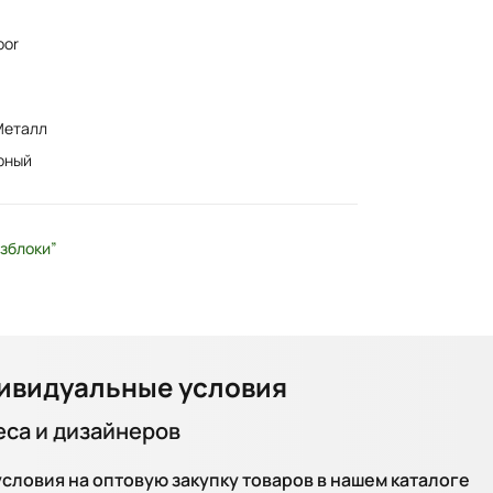
oor
Металл
рный
озблоки”
ивидуальные условия
еса и дизайнеров
ловия на оптовую закупку товаров в нашем каталоге