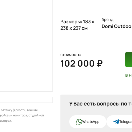
бренд:
Размеры: 183 х
Domi Outdoor
238 х 237 см
стоимость:
102 000 ₽
в 
У Вас есть вопросы по 
оттенку (яркость, тон или
тройками монитора, студийной
акторах.
WhatsApp
Telegr