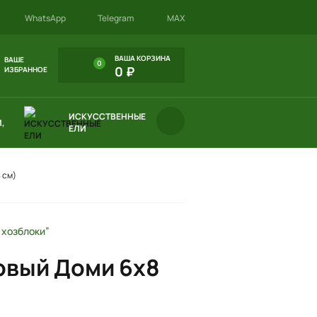
WhatsApp
Telegram
MAX
ВАША КОРЗИНА
ВАШЕ
0
0 ₽
ИЗБРАННОЕ
ИСКУССТВЕННЫЕ
,
ЕЛИ
 см)
 хозблоки”
овый Доми 6х8