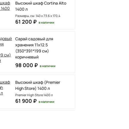
Высокий шкаф Cortina Alto
1400 л
Размеры, см: 140 х 73.6 х 170,4
61 200 ₽
в наличии
Сарай садовый для
хранения 11х12.5
(350*391*199 см)
коричневый
98 000 ₽
в наличии
Высокий шкаф (Premier
High Store) 1400 л
Premier High Store 1400 л
61 900 ₽
в наличии
Сарай Премьер 757
(Premiere Shed 757), серый