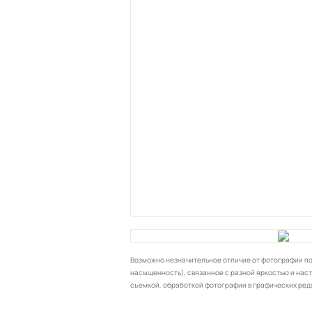
Возможно незначительное отличие от фотографии по 
насыщенность), связанное с разной яркостью и нас
съемкой, обработкой фотографии в графических ред