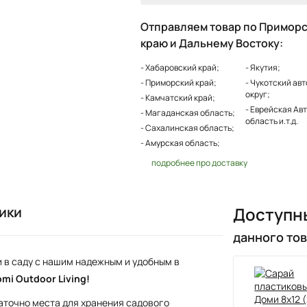
Отправляем товар по Примор
краю и Дальнему Востоку:
- Хабаровский край;
- Якутия;
- Приморский край;
- Чукотский ав
округ;
- Камчатский край;
- Еврейская Ав
- Магаданская область;
область и.т.д.
- Сахалинская область;
- Амурская область;
подробнее про доставку
ики
Доступн
данного то
и в саду с нашим надежным и удобным в
mi Outdoor Living!
таточно места для хранения садового