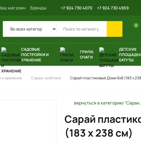
Наш магазин
Бренды
+7 924 730 4070
+7 924 730 4959
0
САДОВЫЕ
ДЕТСКИЕ
ГРИЛИ,
ПОСТРОЙКИ И
ПЛОЩАДКИ
ОЧАГИ
ХРАНЕНИЕ
БАТУТЫ
 и хранение
Сараи, хозблоки
Сарай пластиковый Доми 6х8 (183 х 238
вернуться в категорию “Сараи,
Сарай пластик
(183 х 238 см)