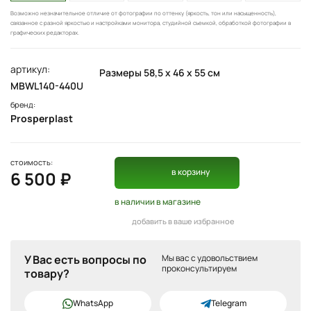
Возможно незначительное отличие от фотографии по оттенку (яркость, тон или насыщенность),
связанное с разной яркостью и настройками монитора, студийной съемкой, обработкой фотографии в
графических редакторах.
артикул:
Размеры 58,5 х 46 х 55 см
MBWL140-440U
бренд:
Prosperplast
стоимость:
в корзину
6 500 ₽
в наличии
в магазине
добавить в ваше избранное
У Вас есть вопросы по
Мы вас с удовольствием
проконсультируем
товару?
WhatsApp
Telegram