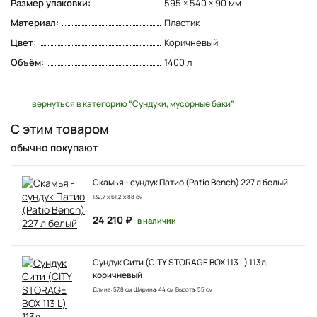
Размер упаковки:
595 × 540 × 90 мм
Материал:
Пластик
Цвет:
Коричневый
Объём:
1400 л
вернуться в категорию “Сундуки, мусорные баки”
С этим товаром
обычно покупают
Скамья - сундук Патио (Patio Bench) 227 л белый
132,7 x 61,2 x 88 см
24 210 ₽
в наличии
Сундук Сити (CITY STORAGE BOX 113 L) 113л,
коричневый
Длина: 57,8 см Ширина: 44 см Высота: 55 см