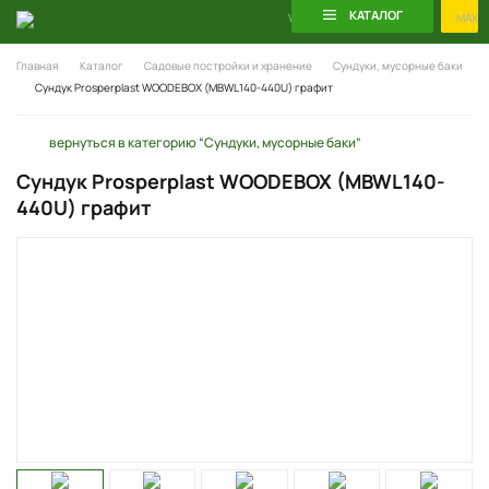
КАТАЛОГ
WhatsApp
Telegram
MAX
Главная
Каталог
Садовые постройки и хранение
Сундуки, мусорные баки
Сундук Prosperplast WOODEBOX (MBWL140-440U) графит
вернуться в категорию “Сундуки, мусорные баки”
Сундук Prosperplast WOODEBOX (MBWL140-
440U) графит