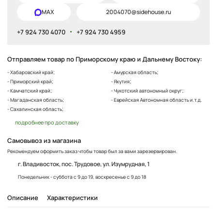
MAX
2004070@sidehouse.ru
+7 924 730 4070
+7 924 730 4959
Отправляем товар по Приморскому краю и Дальнему Востоку:
- Хабаровский край;
- Амурская область;
- Приморский край;
- Якутия;
- Камчатский край;
- Чукотский автономный округ;
- Магаданская область;
- Еврейская Автономная область и.т.д.
- Сахалинская область;
подробнее про доставку
Самовывоз из магазина
Рекомендуем оформить заказ чтобы товар был за вами зарезервирован.
г. Владивосток, пос. Трудовое, ул. Изумрудная, 1
Понедельник - суббота с 9 до 19, воскресенье с 9 до 18
Описание
Характеристики