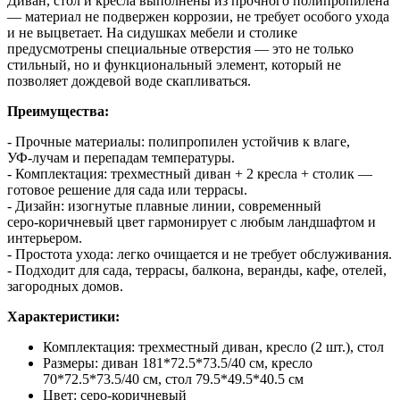
Диван, стол и кресла выполнены из прочного полипропилена
— материал не подвержен коррозии, не требует особого ухода
и не выцветает. На сидушках мебели и столике
предусмотрены специальные отверстия — это не только
стильный, но и функциональный элемент, который не
позволяет дождевой воде скапливаться.
Преимущества:
- Прочные материалы: полипропилен устойчив к влаге,
УФ‑лучам и перепадам температуры.
- Комплектация: трехместный диван + 2 кресла + столик —
готовое решение для сада или террасы.
- Дизайн: изогнутые плавные линии, современный
серо‑коричневый цвет гармонирует с любым ландшафтом и
интерьером.
- Простота ухода: легко очищается и не требует обслуживания.
- Подходит для сада, террасы, балкона, веранды, кафе, отелей,
загородных домов.
Характеристики:
Комплектация: трехместный диван, кресло (2 шт.), стол
Размеры: диван 181*72.5*73.5/40 см, кресло
70*72.5*73.5/40 см, стол 79.5*49.5*40.5 см
Цвет: серо-коричневый