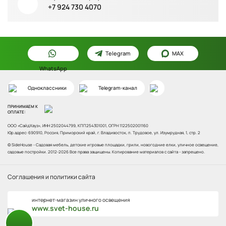
+7 924 730 4070
Длина 80 см, высота 40 см, ширина 50 см
10 500 ₽
в наличии
Кресло плетёное DeckWOOD "Гнездо" (серый)
Telegram
MAX
Максимальная нагрузка: 120 кг
WhatsApp
31 500 ₽
в наличии
Одноклассники
Telegram-канал
ПРИНИМАЕМ К
ОПЛАТЕ:
Вазон низкий 400 DeckWOOD (коричневый)
ООО «СайдХауз», ИНН 2502044799, КПП254301001, ОГРН 1122502001160
Внутренний пластиковый горшок на: 20 л.
Юр.адрес: 690910, Россия, Приморский край, г. Владивосток, п. Трудовое, ул. Изумрудная, 1, стр. 2
5 100 ₽
в наличии
© SideHouse - Садовая мебель, детские игровые площадки, грили, новогодние елки, уличное освещение,
садовые постройки.
2012-2026 Все права защищены. Копирование материалов с сайта - запрещено.
Диван плетёный DeckWOOD "Гнездо" (белый)
Соглашения и политики сайта
Длина, см 240 Ширина, см 110
интернет-магазин уличного освещения
www.svet-house.ru
82 000 ₽
в наличии