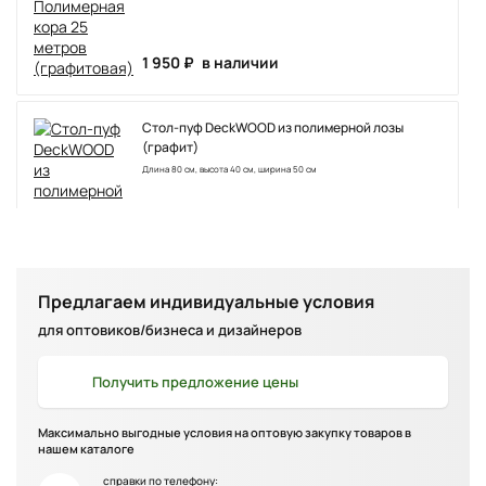
1 950 ₽
в наличии
Стол-пуф DeckWOOD из полимерной лозы
(графит)
Длина 80 см, высота 40 см, ширина 50 см
10 500 ₽
в наличии
Диван плетеный DeckWOOD Кантри тройной
Предлагаем индивидуальные условия
(графит)
для оптовиков/бизнеса и дизайнеров
Получить
предложение цены
68 500 ₽
в наличии
Максимально выгодные условия на оптовую закупку товаров в
нашем каталоге
Стол-пуф DeckWOOD из полимерной лозы
(белый)
справки по телефону: