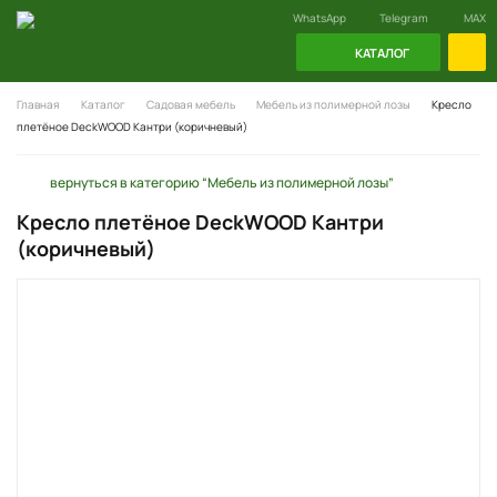
WhatsApp
Telegram
MAX
КАТАЛОГ
Главная
Каталог
Садовая мебель
Мебель из полимерной лозы
Кресло
плетёное DeckWOOD Кантри (коричневый)
вернуться в категорию “Мебель из полимерной лозы”
Кресло плетёное DeckWOOD Кантри
(коричневый)