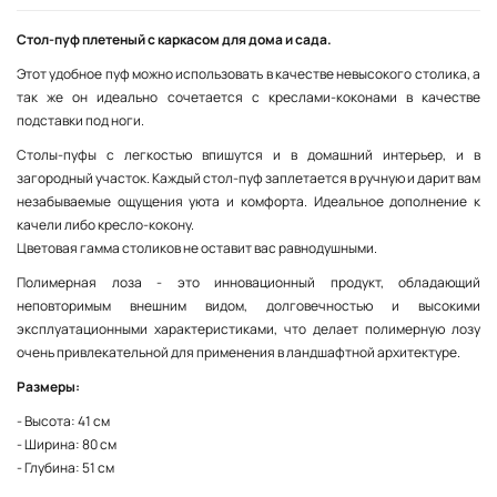
Стол-пуф плетеный с каркасом для дома и сада.
Этот удобное пуф можно использовать в качестве невысокого столика, а
так же он идеально сочетается с креслами-коконами в качестве
подставки под ноги.
Столы-пуфы с легкостью впишутся и в домашний интерьер, и в
загородный участок. Каждый стол-пуф заплетается в ручную и дарит вам
незабываемые ощущения уюта и комфорта. Идеальное дополнение к
качели либо кресло-кокону.
Цветовая гамма столиков не оставит вас равнодушными.
Полимерная лоза - это инновационный продукт, обладающий
неповторимым внешним видом, долговечностью и высокими
эксплуатационными характеристиками, что делает полимерную лозу
очень привлекательной для применения в ландшафтной архитектуре.
Размеры:
- Высота: 41 см
- Ширина: 80 см
- Глубина: 51 см