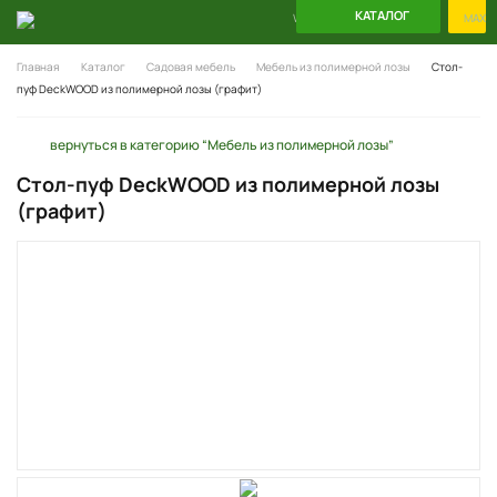
КАТАЛОГ
WhatsApp
Telegram
MAX
Главная
Каталог
Садовая мебель
Мебель из полимерной лозы
Стол-
пуф DeckWOOD из полимерной лозы (графит)
вернуться в категорию “Мебель из полимерной лозы”
Стол-пуф DeckWOOD из полимерной лозы
(графит)