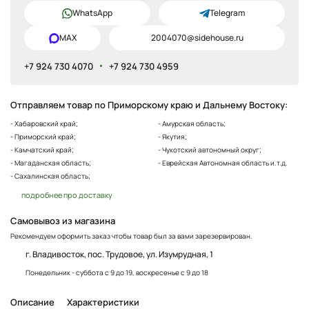
WhatsApp
Telegram
MAX
2004070@sidehouse.ru
+7 924 730 4070
+7 924 730 4959
Отправляем товар по Приморскому краю и Дальнему Востоку:
- Хабаровский край;
- Амурская область;
- Приморский край;
- Якутия;
- Камчатский край;
- Чукотский автономный округ;
- Магаданская область;
- Еврейская Автономная область и.т.д.
- Сахалинская область;
подробнее про доставку
Самовывоз из магазина
Рекомендуем оформить заказ чтобы товар был за вами зарезервирован.
г. Владивосток, пос. Трудовое, ул. Изумрудная, 1
Понедельник - суббота с 9 до 19, воскресенье с 9 до 18
Описание
Характеристики