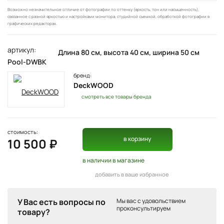
Возможно незначительное отличие от фотографии по оттенку (яркость, тон или насыщенность),
связанное с разной яркостью и настройками монитора, студийной съемкой, обработкой фотографии в
графических редакторах.
артикул:
Длина 80 см, высота 40 см, ширина 50 см
Pool-DWBK
бренд:
DeckWOOD
смотреть все товары бренда
стоимость:
в корзину
10 500 ₽
в наличии
в магазине
добавить в ваше избранное
У Вас есть вопросы по
Мы вас с удовольствием
проконсультируем
товару?