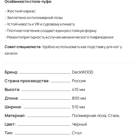
Особенности стола-пуфа:
- Жесткий каркас
- Заплетено из полимерной лозы
- Устойчивость к УФ и суровому климату
- Плотное плетение создает единую стойкую форму
- Ремонтопригодность в случае механического повреждения
Совет специалиста:
Удобно использовать как подставку для ног у
качели.
Бренд:
DeckWOOD
Страна производства:
Россия
Высота:
410 мм
Длина:
800 мм
Ширина:
510 мм
Материал:
Полимерная лоза, Сталь
Цвет:
Черный
Тип:
Стол