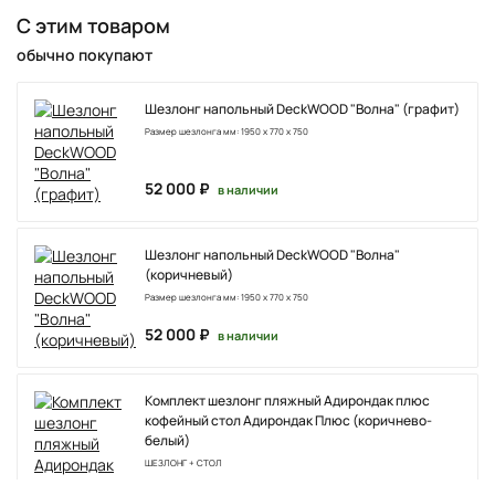
С этим товаром
обычно покупают
Шезлонг напольный DeckWOOD "Волна" (графит)
Размер шезлонга мм: 1950 х 770 х 750
52 000 ₽
в наличии
Шезлонг напольный DeckWOOD "Волна"
(коричневый)
Размер шезлонга мм: 1950 х 770 х 750
52 000 ₽
в наличии
Комплект шезлонг пляжный Адирондак плюс
кофейный стол Адирондак Плюс (коричнево-
белый)
ШЕЗЛОНГ + СТОЛ