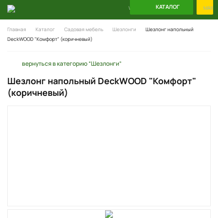
КАТАЛОГ
WhatsApp
Telegram
MAX
Главная
Каталог
Садовая мебель
Шезлонги
Шезлонг напольный
DeckWOOD "Комфорт" (коричневый)
вернуться в категорию “Шезлонги”
Шезлонг напольный DeckWOOD "Комфорт"
(коричневый)