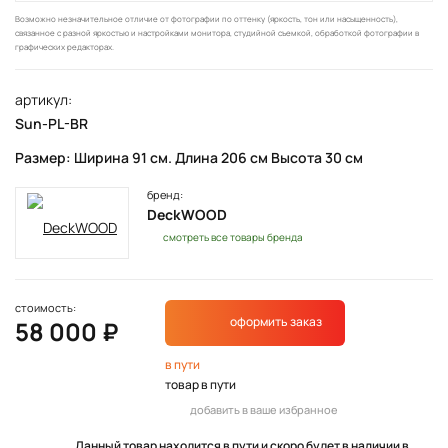
Возможно незначительное отличие от фотографии по оттенку (яркость, тон или насыщенность),
связанное с разной яркостью и настройками монитора, студийной съемкой, обработкой фотографии в
графических редакторах.
артикул:
Sun-PL-BR
Размер: Ширина 91 см. Длина 206 см Высота 30 см
бренд:
DeckWOOD
смотреть все товары бренда
стоимость:
оформить заказ
58 000 ₽
в пути
товар в пути
добавить в ваше избранное
Данный товар находится в пути и скоро будет в наличии в