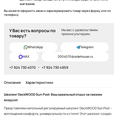
магазине.
Вы можете оформить заказ и зарезервировать товар через форму, или по
телефону.
У Вас есть вопросы по
Мы вас с удовольствием
проконсультируем
товару?
WhatsApp
Telegram
MAX
2004070@sidehouse.ru
+7 924 730 4070
+7 924 730 4959
Описание
Характеристики
Шезлонг DeckWOOD Sun Pool: Ваш идеальный отдых на свежем
воздухе!
Представляем напольный регулируемый шезлонг DeckWOOD Sun Pool –
воплощение комфорта, универсальности и стиля! Этот шезлонг создан