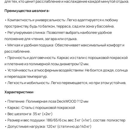
для тех, кто ценит расслабление и наслаждение каждой минутой отдыха.
Преимущества шезлонга:
• Компактность и универсальность: Легко адаптируется к любому
пространству, будь то балкон, терраса, сад или зона у бассейна.
• Регулируемая спинка: Позволяет выбрать наиболее удобное
положение для чтения, загара или отдыха.
• Мягкая и удобная подушка: Обеспечивает максимальный комфорт и
расслабление.
• Прочность и долговечность: Каркас из стали с порошковой покраской
и плетение из полимерной лозы диаметром 12 мм.
• Устойчивость к атмосферным воздействиям: Не боится дождя, солнца
и перепадов температур.
• Легкость и мобильность: Легко перемещается, но при этом устойчив.
Характеристики:
• Плетение: Полимерная лоза DeckWOOD ? 12 мм
• Каркас: Сталь с порошковой покраской
• Вес шезлонга: 35 кг (±2кг)
• Размер и вес подушки: 186/65/6 см, вес 3 кг (±1кг), состав: полиэстер
• Допустимая нагрузка: 120 кг (статично до 140 кг)