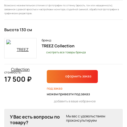
Возможно незначительное отличие от фотографии по оттенку (яркость, тон или насыщенность),
связанное с разной яркостью и настройками монитора, студийной съемкой, обработкой фотографии в
графических редакторах.
Высота 130 см
бренд:
TREEZ Collection
смотреть все товары бренда
стоимость:
оформить заказ
17 500 ₽
под заказ
можем привезти под заказ
добавить в ваше избранное
У Вас есть вопросы по
Мы вас с удовольствием
проконсультируем
товару?