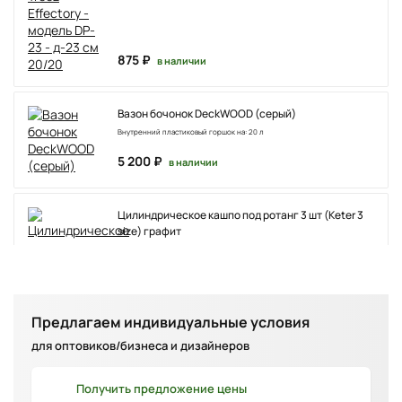
875 ₽
в наличии
Вазон бочонок DeckWOOD (серый)
Внутренний пластиковый горшок на: 20 л
5 200 ₽
в наличии
Цилиндрическое кашпо под ротанг 3 шт (Keter 3
size) графит
10 710 ₽
в наличии
Предлагаем индивидуальные условия
для оптовиков/бизнеса и дизайнеров
Апельсиновое дерево с плодами 180 см.
Получить
предложение цены