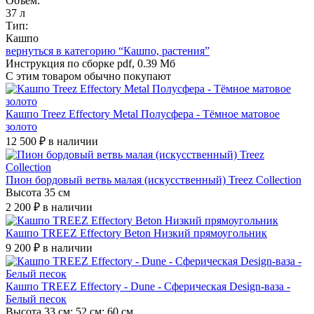
Объём:
37 л
Тип:
Кашпо
вернуться в категорию “Кашпо, растения”
Инструкция по сборке
pdf, 0.39 Мб
С этим товаром
обычно покупают
Кашпо Treez Effectory Metal Полусфера - Тёмное матовое
золото
12 500 ₽
в наличии
Пион бордовый ветвь малая (искусственный) Treez Collection
Высота 35 см
2 200 ₽
в наличии
Кашпо TREEZ Effectory Beton Низкий прямоугольник
9 200 ₽
в наличии
Кашпо TREEZ Effectory - Dune - Сферическая Design-ваза -
Белый песок
Высота 33 см; 52 см; 60 см