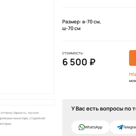
Размер: в-70 см,
ш-70 см
стоимость:
6 500 ₽
по
мож
У Вас есть вопросы по 
оттенку (яркость, тон или
тройками монитора, студийной
акторах.
WhatsApp
Telegr