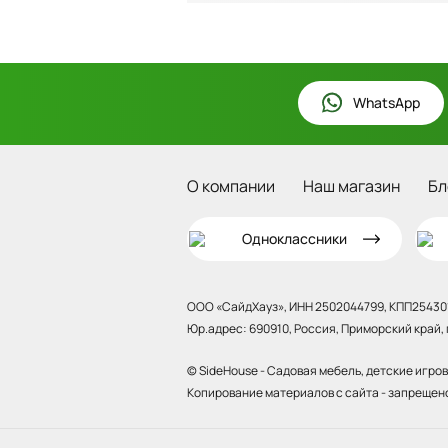
WhatsApp
О компании
Наш магазин
Бл
Одноклассники
ООО «СайдХауз», ИНН 2502044799, КПП254301
Юр.адрес: 690910, Россия, Приморский край, г.
© SideHouse - Садовая мебель, детские игро
Копирование материалов с сайта - запрещен