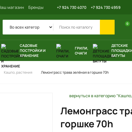
Наш магазин
Бренды
+7 924 730 4070
+7 924 730 4959
0
САДОВЫЕ
ДЕТСКИЕ
ГРИЛИ,
ПОСТРОЙКИ И
ПЛОЩАДКИ
ОЧАГИ
ХРАНЕНИЕ
БАТУТЫ
Кашпо, растения
Лемонграсс трава зелёная в горшке 70h
вернуться в категорию “Кашпо,
Лемонграсс тра
горшке 70h