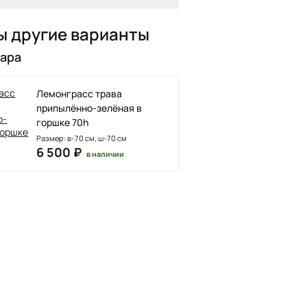
ы другие варианты
вара
Лемонграсс трава
припылённо-зелёная в
горшке 70h
Размер: в-70 см, ш-70 см
6 500 ₽
в наличии