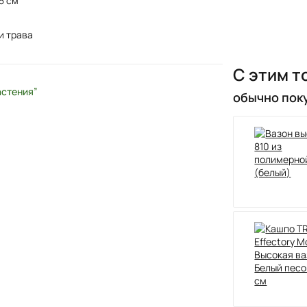
5 см
и трава
С этим т
астения”
обычно пок