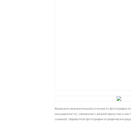
Возможно незначительное отличие от фотографии по 
насыщенность), связанное с разной яркостью и нас
съемкой, обработкой фотографии в графических ред