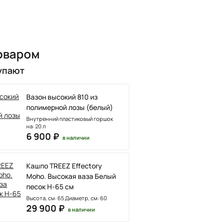
оваром
упают
Вазон высокий 810 из
полимерной лозы (белый)
Внутренний пластиковый горшок
на: 20 л
6 900 ₽
в наличии
Кашпо TREEZ Effectory
Moho. Высокая ваза Белый
песок H-65 см
Высота, см: 65 Диаметр, см: 60
29 900 ₽
в наличии