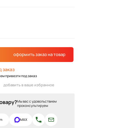
оформить заказ
на товар
д заказ
ем привезти под заказ
добавить в ваше избранное
товару?
Мы вас с удовольствием
проконсультируем
am
MAX