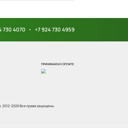
"Филодендрон Сканденс"
ампельный большой
2 200 ₽
в наличии
4 730 4070
+7 924 730 4959
Кашпо Keter Rattan Planter
M (коричневый)
38.5x38.5x57 см 55.4 л
4 500 ₽
в наличии
ПРИНИМАЕМ К ОПЛАТЕ:
Кашпо TREEZ Effectory -
Gloss - Ваза-Лодка малая -
Белый глянцевый лак
Размер: в-20 см, ш-18 см, д-37 см
4 000 ₽
в наличии
и.
2012-2026 Все права защищены.
Цветочница-кашпо на
перила Lilac, зеленый