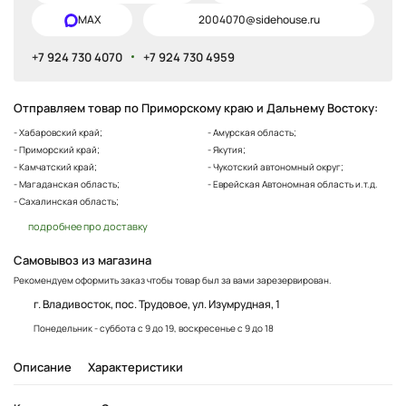
MAX
2004070@sidehouse.ru
+7 924 730 4070
+7 924 730 4959
Отправляем товар по Приморскому краю и Дальнему Востоку:
- Хабаровский край;
- Амурская область;
- Приморский край;
- Якутия;
- Камчатский край;
- Чукотский автономный округ;
- Магаданская область;
- Еврейская Автономная область и.т.д.
- Сахалинская область;
подробнее про доставку
Самовывоз из магазина
Рекомендуем оформить заказ чтобы товар был за вами зарезервирован.
г. Владивосток, пос. Трудовое, ул. Изумрудная, 1
Понедельник - суббота с 9 до 19, воскресенье с 9 до 18
Описание
Характеристики