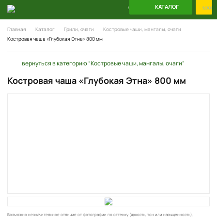
КАТАЛОГ
WhatsApp
Telegram
MAX
Главная
Каталог
Грили, очаги
Костровые чаши, мангалы, очаги
Костровая чаша «Глубокая Этна» 800 мм
вернуться в категорию “Костровые чаши, мангалы, очаги”
Костровая чаша «Глубокая Этна» 800 мм
Возможно незначительное отличие от фотографии по оттенку (яркость, тон или насыщенность),