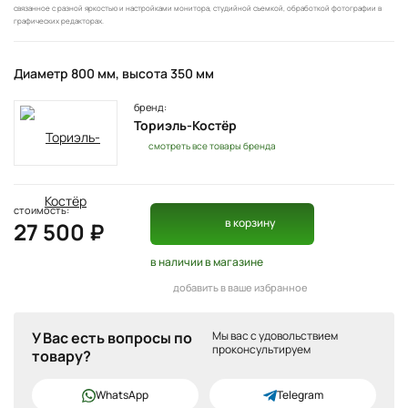
связанное с разной яркостью и настройками монитора, студийной съемкой, обработкой фотографии в
графических редакторах.
Диаметр 800 мм, высота 350 мм
бренд:
Ториэль-Костёр
смотреть все товары бренда
стоимость:
в корзину
27 500 ₽
в наличии
в магазине
добавить в ваше избранное
У Вас есть вопросы по
Мы вас с удовольствием
проконсультируем
товару?
WhatsApp
Telegram