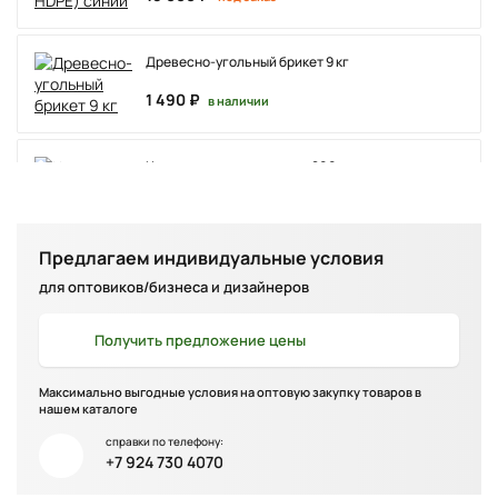
Древесно-угольный брикет 9 кг
1 490 ₽
в наличии
Чехол на костровую чашу 800 мм
800 мм
3 500 ₽
в наличии
Предлагаем индивидуальные условия
Гриль кольцо сплошное 800 мм
для оптовиков/бизнеса и дизайнеров
Диаметр 800 мм
13 000 ₽
Получить
предложение цены
в наличии
Максимально выгодные условия на оптовую закупку товаров в
Гриль кольцо резное на 800 мм
нашем каталоге
Диаметр 800 мм
справки по телефону:
+7 924 730 4070
13 000 ₽
в наличии