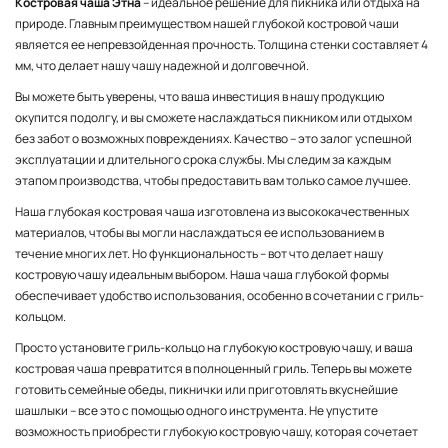
Костровая чаша Этна
– идеальное решение для пикника или отдыха на
природе. Главным преимуществом нашей глубокой костровой чаши
является ее непревзойденная прочность. Толщина стенки составляет 4
мм, что делает нашу чашу надежной и долговечной.
Вы можете быть уверены, что ваша инвестиция в нашу продукцию
окупится подолгу, и вы сможете наслаждаться пикником или отдыхом
без забот о возможных повреждениях. Качество – это залог успешной
эксплуатации и длительного срока службы. Мы следим за каждым
этапом производства, чтобы предоставить вам только самое лучшее.
Наша глубокая костровая чаша изготовлена из высококачественных
материалов, чтобы вы могли наслаждаться ее использованием в
течение многих лет. Но функциональность – вот что делает нашу
костровую чашу идеальным выбором. Наша чаша глубокой формы
обеспечивает удобство использования, особенно в сочетании с гриль-
кольцом.
Просто установите гриль-кольцо на глубокую костровую чашу, и ваша
костровая чаша превратится в полноценный гриль. Теперь вы можете
готовить семейные обеды, пикнички или приготовлять вкуснейшие
шашлыки – все это с помощью одного инструмента. Не упустите
возможность приобрести глубокую костровую чашу, которая сочетает