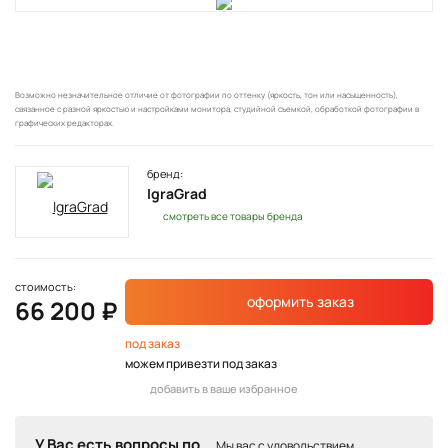
Возможно незначительное отличие от фотографии по оттенку (яркость, тон или насыщенность),
связанное с разной яркостью и настройками монитора, студийной съемкой, обработкой фотографии в
графических редакторах.
бренд:
IgraGrad
смотреть все товары бренда
стоимость:
оформить заказ
66 200 ₽
под заказ
можем привезти под заказ
добавить в ваше избранное
У Вас есть вопросы по
Мы вас с удовольствием