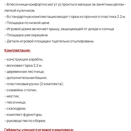
– В песочнице комфортно могут устроиться малыши за занятным делом –
лепкой куличиков.
– В стандартную комплектацию входит горка из прочного пластика 2.2 м.
– Площадка по низкой цене
– Игровой домик включает крышу, защищающей от дождя и солнца
– Площадка уже окрашена.
– Детали игровой площадки тщательно отшлифованы.
Комплектация:
– конструкция корабль;
– волновая горка 2,2 м;
– деревянная лестница;
– дополнительная башня;
– пластиковые ручки (2 комплекта);
– скамейка-столик;
– мостик;
– песочница;
– скалодром;
– комплект фурнитуры;
– руководство по сборке;
Габариты уличного игрового комплекса: