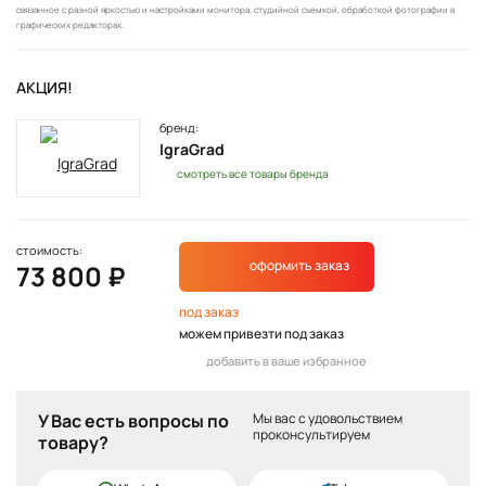
связанное с разной яркостью и настройками монитора, студийной съемкой, обработкой фотографии в
графических редакторах.
АКЦИЯ!
бренд:
IgraGrad
смотреть все товары бренда
стоимость:
оформить заказ
73 800 ₽
под заказ
можем привезти под заказ
добавить в ваше избранное
У Вас есть вопросы по
Мы вас с удовольствием
проконсультируем
товару?