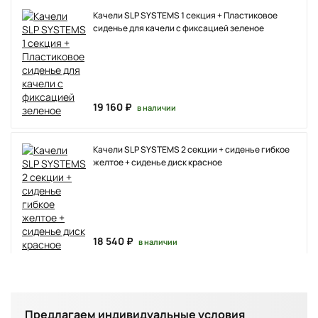
Качели SLP SYSTEMS 1 секция + Пластиковое
сиденье для качели с фиксацией зеленое
19 160 ₽
в наличии
Качели SLP SYSTEMS 2 секции + сиденье гибкое
желтое + сиденье диск красное
18 540 ₽
в наличии
Качели SLP SYSTEMS 3 секции + качеля диск
красная + лодочка красная + качеля с фиксацией
желтое
Предлагаем индивидуальные условия