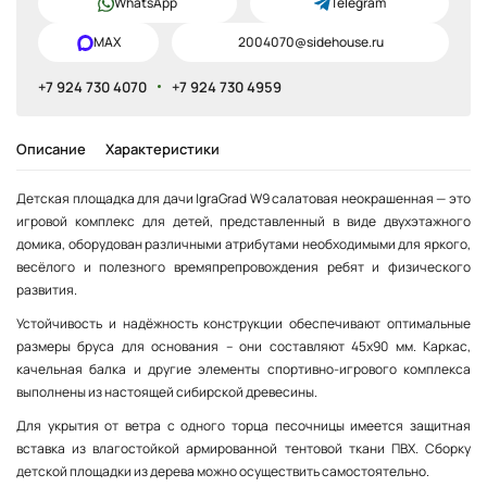
WhatsApp
Telegram
MAX
2004070@sidehouse.ru
+7 924 730 4070
+7 924 730 4959
Описание
Характеристики
Детская площадка для дачи IgraGrad W9 салатовая неокрашенная — это
игровой комплекс для детей, представленный в виде двухэтажного
домика, оборудован различными атрибутами необходимыми для яркого,
весёлого и полезного времяпрепровождения ребят и физического
развития.
Устойчивость и надёжность конструкции обеспечивают оптимальные
размеры бруса для основания – они составляют 45х90 мм. Каркас,
качельная балка и другие элементы спортивно-игрового комплекса
выполнены из настоящей сибирской древесины.
Для укрытия от ветра с одного торца песочницы имеется защитная
вставка из влагостойкой армированной тентовой ткани ПВХ. Сборку
детской площадки из дерева можно осуществить самостоятельно.