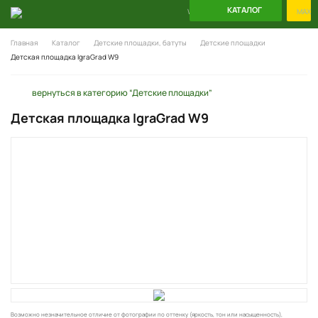
КАТАЛОГ
WhatsApp
Telegram
MAX
Главная
Каталог
Детские площадки, батуты
Детские площадки
Детская площадка IgraGrad W9
вернуться в категорию “Детские площадки”
Детская площадка IgraGrad W9
Возможно незначительное отличие от фотографии по оттенку (яркость, тон или насыщенность),