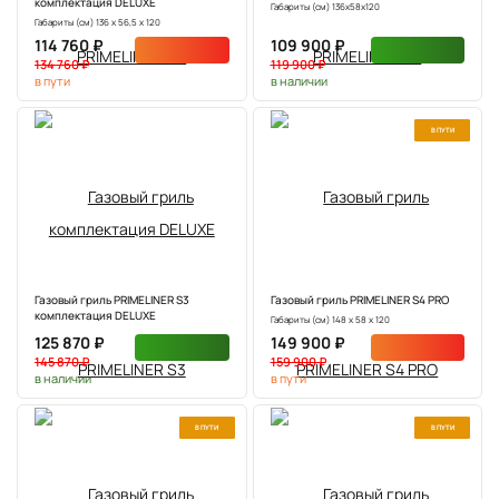
комплектация DELUXE
Габариты (см) 136х58х120
Габариты (см) 136 х 56,5 х 120
114 760 ₽
109 900 ₽
134 760 ₽
119 900 ₽
в пути
в наличии
В ПУТИ
NEW
Газовый гриль PRIMELINER S3
Газовый гриль PRIMELINER S4 PRO
комплектация DELUXE
Габариты (см) 148 х 58 х 120
125 870 ₽
149 900 ₽
145 870 ₽
159 900 ₽
в наличии
в пути
В ПУТИ
В ПУТИ