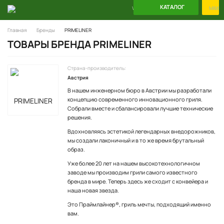
КАТАЛОГ
WhatsApp
Telegram
MAX
Главная
Бренды
PRIMELINER
ТОВАРЫ БРЕНДА PRIMELINER
Страна-производитель:
Австрия
В нашем инженерном бюро в Австрии мы разработали
концепцию современного инновационного гриля.
Собрали вместе и сбалансировали лучшие технические
решения.
Вдохновляясь эстетикой легендарных внедорожников,
мы создали лаконичный и в то же время брутальный
образ.
Уже более 20 лет на нашем высокотехнологичном
заводе мы производим грили самого известного
бренда в мире. Теперь здесь же сходит с конвейера и
наша новая звезда.
Это Праймлайнер®, гриль мечты, подходящий именно
вам.