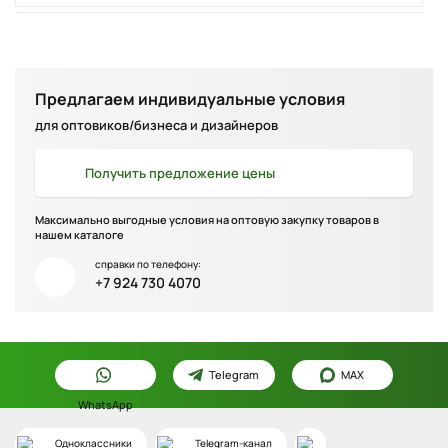
Банка для специй Clip Top 70 мл
490 ₽
в наличии
Предлагаем индивидуальные условия
для оптовиков/бизнеса и дизайнеров
Гирлянда рождественская Боярская 270*26 см
Получить
предложение цены
1 940 ₽
в наличии
Максимально выгодные условия на оптовую закупку товаров в
нашем каталоге
Подушка вязаная с новогодним рисунком
Christmas Village из коллекции New Year
справки по телефону:
Essential, 40x60 см
+7 924 730 4070
Telegram
MAX
WhatsApp
3 290 ₽
в наличии
Одноклассники
Telegram-канал