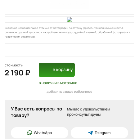
Возможно незначительное отличие от фотографии по оттенку (яркость, тон или насыщенность),
связанное с разной яркостью и настройками монитора, студийной съемкой, обработкой фотографии в
графических редакторах.
стоимость:
в корзину
2 190 ₽
в наличии
в магазине
добавить в ваше избранное
У Вас есть вопросы по
Мы вас с удовольствием
проконсультируем
товару?
WhatsApp
Telegram