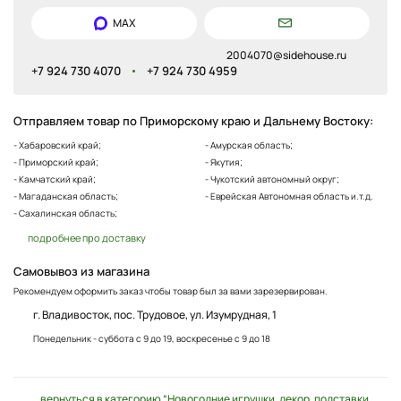
MAX
2004070@sidehouse.ru
+7 924 730 4070
+7 924 730 4959
Отправляем товар по Приморскому краю и Дальнему Востоку:
- Хабаровский край;
- Амурская область;
- Приморский край;
- Якутия;
- Камчатский край;
- Чукотский автономный округ;
- Магаданская область;
- Еврейская Автономная область и.т.д.
- Сахалинская область;
подробнее про доставку
Самовывоз из магазина
Рекомендуем оформить заказ чтобы товар был за вами зарезервирован.
г. Владивосток, пос. Трудовое, ул. Изумрудная, 1
Понедельник - суббота с 9 до 19, воскресенье с 9 до 18
вернуться в категорию “Новогодние игрушки, декор, подставки