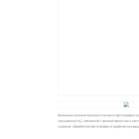
Возможно незначительное отличие от фотографии по 
насыщенность), связанное с разной яркостью и нас
съемкой, обработкой фотографии в графических ред