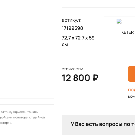
артикул:
17199598
72,7 х 72,7 х 59
см
стоимость:
12 800 ₽
по
мож
оттенку (яркость, тон или
тройками монитора, студийной
У Вас есть вопросы по 
акторах.