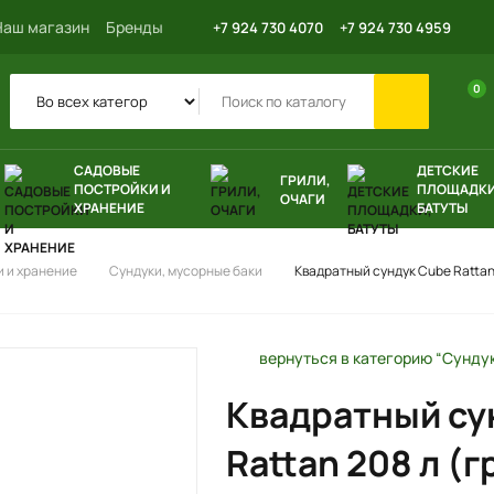
Наш магазин
Бренды
+7 924 730 4070
+7 924 730 4959
0
САДОВЫЕ
ДЕТСКИЕ
ГРИЛИ,
ПОСТРОЙКИ И
ПЛОЩАДКИ
ОЧАГИ
ХРАНЕНИЕ
БАТУТЫ
 и хранение
Сундуки, мусорные баки
Квадратный сундук Cube Rattan
вернуться в категорию “Сунду
Квадратный су
Rattan 208 л (