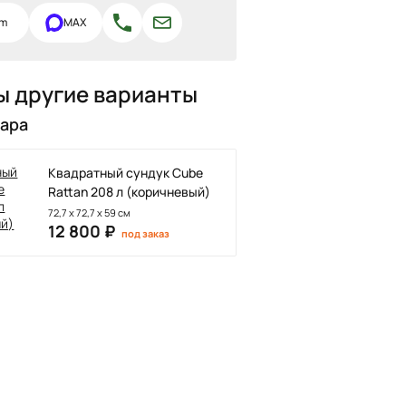
am
MAX
ы другие варианты
вара
Квадратный сундук Cube
Rattan 208 л (коричневый)
72,7 х 72,7 х 59 см
12 800 ₽
под заказ