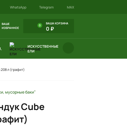
WhatsApp
Telegram
MAX
ВАША КОРЗИНА
ВАШЕ
0
0 ₽
ИЗБРАННОЕ
ИСКУССТВЕННЫЕ
,
ЕЛИ
 208 л (графит)
ки, мусорные баки”
ндук Cube
графит)