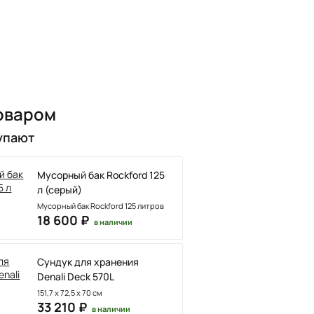
оваром
упают
Мусорный бак Rockford 125
л (серый)
Мусорный бак Rockford 125 литров
18 600 ₽
в наличии
Сундук для хранения
Denali Deck 570L
151,7 x 72,5 x 70 см
33 210 ₽
в наличии