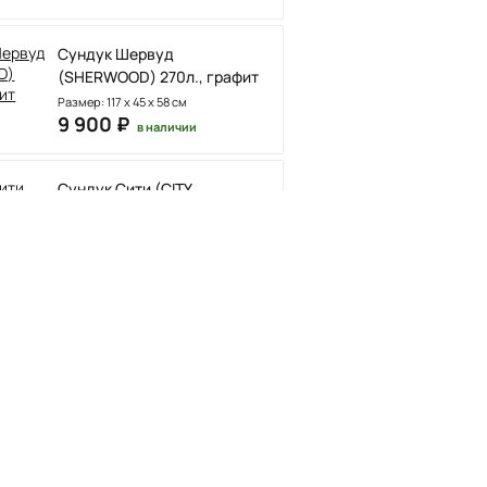
Сундук Шервуд
(SHERWOOD) 270л., графит
Размер: 117 x 45 x 58 см
9 900 ₽
в наличии
Сундук Сити (CITY
STORAGE BOX 113 L) 113л,
графит
Длина: 57,8 см Ширина: 44 см
Высота: 55 см
6 900 ₽
в наличии
Мусорный бак
PROSPERPLAST WHEELER
110 л (чёрный)
Размеры: 540 мм (ширина) x 496
мм (глубина) x 852 мм (высота)
5 800 ₽
в наличии