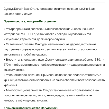
Сундук Darwin Box: Стильное хранение и уютное сиденье 2-в-1 для
Вашего сада и дома!
Преимущества, которые Вы оцените:
• Ультрапрочный и долговечный: Изготовлен из инновационного
материала EVOTECH™, устойчивого к погодным условиям и УФ-
излучению, гарантируя долгий срок службы.
• Эстетичный дизайн: Фактура, напоминающая дерево, и стильная
двухцветная оправа придают сундуку элегантный вид, гармонично
вписываясь в любой ландшафт.
• Вместительное хранилище: Доступен в двух вариантах объема: 380 л и
570 л, чтобы вместить все необходимые вещи и поддерживать порядок на
вашем участке.
• Удобное использование: Применение приводов облегчает открытие
крышки, а возможность запирания на замок обеспечивает безопасность
хранения.
• Многофункциональность: Сундук также может использоваться как
дополнительное место для сидения, предоставляя вам больше
комфорта и функциональности.
Ключевые преимущества Darwin Box: