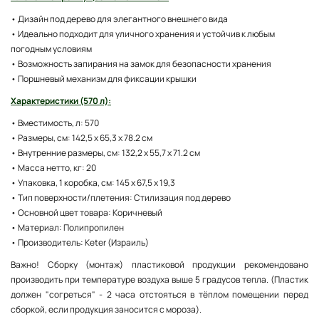
• Дизайн под дерево для элегантного внешнего вида
• Идеально подходит для уличного хранения и устойчив к любым
погодным условиям
• Возможность запирания на замок для безопасности хранения
• Поршневый механизм для фиксации крышки
Характеристики (570 л):
• Вместимость, л: 570
• Размеры, см: 142,5 x 65,3 x 78.2 см
• Внутренние размеры, см: 132,2 x 55,7 x 71.2 см
• Масса нетто, кг: 20
• Упаковка, 1 коробка, см: 145 x 67,5 x 19,3
• Тип поверхности/плетения: Стилизация под дерево
• Основной цвет товара: Коричневый
• Материал: Полипропилен
• Производитель: Keter (Израиль)
Важно! Сборку (монтаж) пластиковой продукции рекомендовано
производить при температуре воздуха выше 5 градусов тепла. (Пластик
должен "согреться" - 2 часа отстояться в тёплом помещении перед
сборкой, если продукция заносится с мороза).