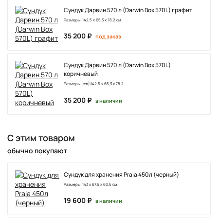
Сундук Дарвин 570 л (Darwin Box 570L) графит
Размеры: 142,5 x 65,3 x 78.2 см
35 200 ₽
под заказ
Сундук Дарвин 570 л (Darwin Box 570L)
коричневый
Размеры [cm]:142,5 x 65,3 x 78.2
35 200 ₽
в наличии
С этим товаром
обычно покупают
Сундук для хранения Praia 450л (черный)
Размеры: 143 х 67.5 х 60.5 см
19 600 ₽
в наличии