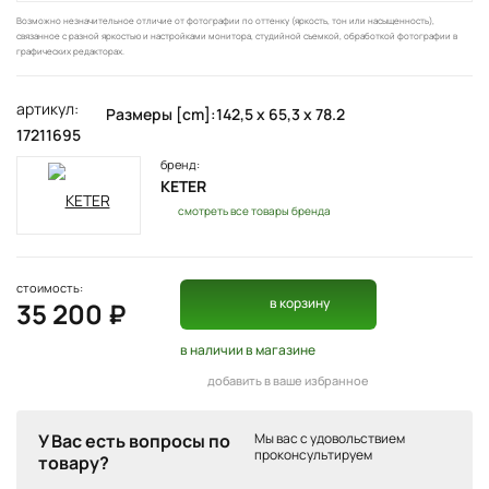
Возможно незначительное отличие от фотографии по оттенку (яркость, тон или насыщенность),
связанное с разной яркостью и настройками монитора, студийной съемкой, обработкой фотографии в
графических редакторах.
артикул:
Размеры [cm]:142,5 x 65,3 x 78.2
17211695
бренд:
KETER
смотреть все товары бренда
стоимость:
в корзину
35 200 ₽
в наличии
в магазине
добавить в ваше избранное
У Вас есть вопросы по
Мы вас с удовольствием
проконсультируем
товару?