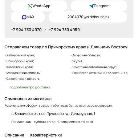
WhatsApp
Telegram
MAX
2004070@sidehouse.ru
+7 924 730 4070
+7 924 730 4959
Отправляем товар по Приморскому краю и Дальнему Востоку:
- Хабаровский край;
- Амурская область;
- Приморский край;
- Якутия;
- Камчатский край;
- Чукотский автономный округ;
- Магаданская область;
- Еврейская Автономная область и.т.д.
- Сахалинская область;
подробнее про доставку
Самовывоз из магазина
Рекомендуем оформить заказ чтобы товар был за вами зарезервирован.
г. Владивосток, пос. Трудовое, ул. Изумрудная, 1
Понедельник - суббота с 9 до 19, воскресенье с 9 до 18
Описание
Характеристики