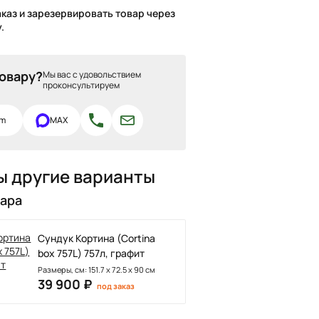
каз и зарезервировать товар через
.
товару?
Мы вас с удовольствием
проконсультируем
am
MAX
ы другие варианты
вара
Сундук Кортина (Cortina
box 757L) 757л, графит
Размеры, см: 151.7 x 72.5 x 90 см
39 900 ₽
под заказ