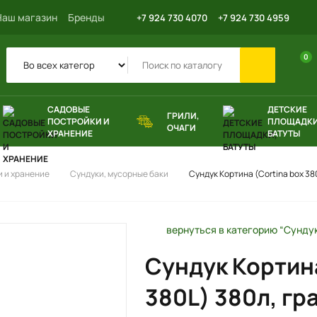
Наш магазин
Бренды
+7 924 730 4070
+7 924 730 4959
0
САДОВЫЕ
ДЕТСКИЕ
ГРИЛИ,
ПОСТРОЙКИ И
ПЛОЩАДКИ
ОЧАГИ
ХРАНЕНИЕ
БАТУТЫ
 и хранение
Сундуки, мусорные баки
Сундук Кортина (Cortina box 38
вернуться в категорию “Сунду
Сундук Кортина
380L) 380л, гр