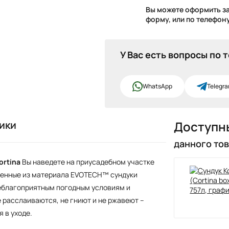
Вы можете оформить за
форму, или по телефону
У Вас есть вопросы по 
WhatsApp
Telegr
ики
Доступн
данного то
ortina
Вы наведете на приусадебном участке
вленные из материала EVOTECH™ сундуки
неблагоприятным погодным условиям и
 расслаиваются, не гниют и не ржавеют –
 в уходе.