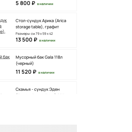
5 800 ₽
в наличии
Стол-сундук Арика (Arica
storage table), графит
Размеры: см 79 x 59 x 42
13 500 ₽
в наличии
Мусорный бак Gala 118л
(черный)
11 520 ₽
в наличии
Скамья - сундук Эден
(Garden Bench Eden) 265 л
бежевый
140 x 60 x 84 см
21 510 ₽
в наличии
Сундук для хранения Praia