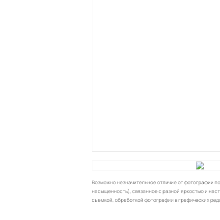
Возможно незначительное отличие от фотографии по 
насыщенность), связанное с разной яркостью и нас
съемкой, обработкой фотографии в графических ред