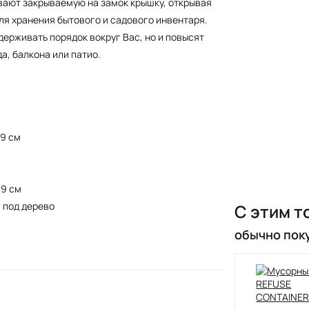
вают закрываемую на замок крышку, открывая
ля хранения бытового и садового инвентаря.
держивать порядок вокруг Вас, но и повысят
а, балкона или патио.
,9 см
,9 см
 под дерево
С этим т
обычно пок