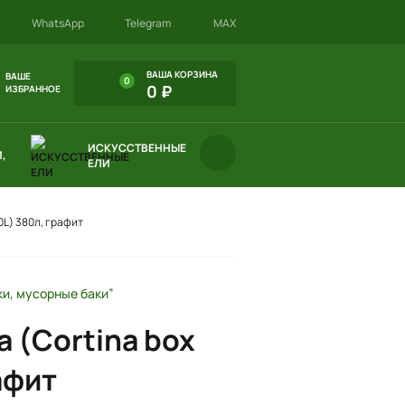
WhatsApp
Telegram
MAX
ВАША КОРЗИНА
ВАШЕ
0
0 ₽
ИЗБРАННОЕ
ИСКУССТВЕННЫЕ
,
ЕЛИ
0L) 380л, графит
ки, мусорные баки”
 (Cortina box
афит