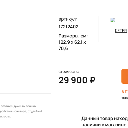
артикул:
17212402
Размеры, см:
122,9 x 62,1 x
70,6
стоимость:
29 900 ₽
в 
тов
оттенку (яркость, тон или
тройками монитора, студийной
акторах.
Данный товар находи
наличии в магазине.