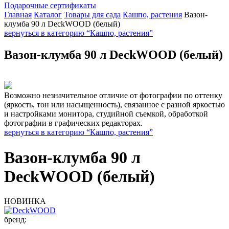
Подарочные сертификаты
Главная
Каталог
Товары для сада
Кашпо, растения
Вазон-
клумба 90 л DeckWOOD (белый)
вернуться в категорию “Кашпо, растения”
Вазон-клумба 90 л DeckWOOD (белый)
Возможно незначительное отличие от фотографии по оттенку
(яркость, тон или насыщенность), связанное с разной яркостью
и настройками монитора, студийной съемкой, обработкой
фотографии в графических редакторах.
вернуться в категорию “Кашпо, растения”
Вазон-клумба 90 л
DeckWOOD (белый)
НОВИНКА
бренд: