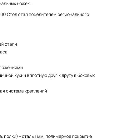
иальных ножек.
900 Стол стал победителем регионального
ей стали
каса
оложениями
ичной кухни вплотную друг к другу в боковых
ая система креплений
 полки) - сталь 1 мм, полимерное покрытие