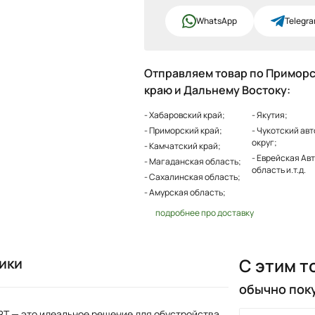
WhatsApp
Telegr
Отправляем товар по Примор
краю и Дальнему Востоку:
- Хабаровский край;
- Якутия;
- Приморский край;
- Чукотский ав
округ;
- Камчатский край;
- Еврейская Ав
- Магаданская область;
область и.т.д.
- Сахалинская область;
- Амурская область;
подробнее про доставку
ики
С этим т
обычно пок
T — это идеальное решение для обустройства