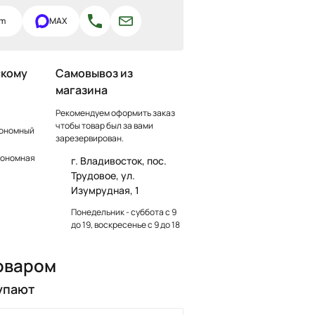
am
MAX
скому
Самовывоз из
магазина
Рекомендуем оформить заказ
чтобы товар был за вами
тономный
зарезервирован.
тономная
г. Владивосток, пос.
Трудовое, ул.
Изумрудная, 1
Понедельник - суббота с 9
до 19, воскресенье с 9 до 18
оваром
упают