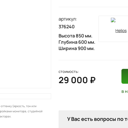
артикул:
376240
Высота 850 мм.
Глубина 600 мм.
Ширина 900 мм.
стоимость:
29 000 ₽
в 
оттенку (яркость, тон или
тройками монитора, студийной
акторах.
У Вас есть вопросы по 