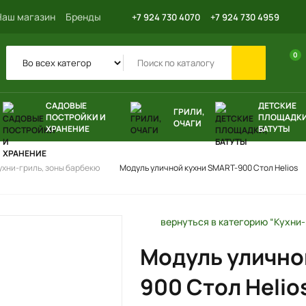
Наш магазин
Бренды
+7 924 730 4070
+7 924 730 4959
0
САДОВЫЕ
ДЕТСКИЕ
ГРИЛИ,
ПОСТРОЙКИ И
ПЛОЩАДКИ
ОЧАГИ
ХРАНЕНИЕ
БАТУТЫ
ухни-гриль, зоны барбекю
Модуль уличной кухни SMART-900 Стол Helios
вернуться в категорию “Кухни-
Модуль улично
900 Стол Helio