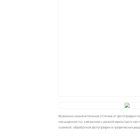
Возможно незначительное отличие от фотографии по 
насыщенность), связанное с разной яркостью и нас
съемкой, обработкой фотографии в графических ред